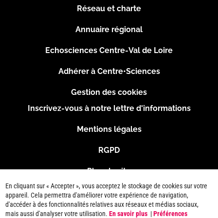
Réseau et charte
Menu
Annuaire régional
Pied
Echosciences Centre-Val de Loire
de
Adhérer à Centre•Sciences
page
Gestion des cookies
Inscrivez-vous à notre lettre d'informations
Footer
Mentions légales
2
RGPD
Plan du site
En cliquant sur « Accepter », vous acceptez le stockage de cookies sur votre
Connexion
appareil. Cela permettra d'améliorer votre expérience de navigation,
d'accéder à des fonctionnalités relatives aux réseaux et médias sociaux,
mais aussi d'analyser votre utilisation.
En savoir plus
|
Préférences