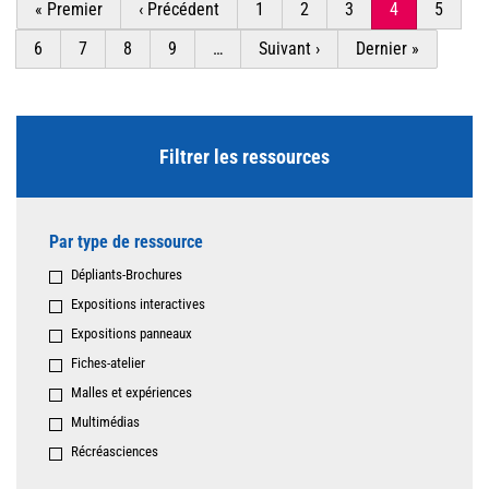
Première
« Premier
Page
‹ Précédent
Page
1
Page
2
Page
3
Page
4
Page
5
page
précédente
courante
Page
6
Page
7
Page
8
Page
9
…
Page
Suivant ›
Dernière
Dernier »
suivante
page
Filtrer les ressources
Par type de ressource
Dépliants-Brochures
Expositions interactives
Expositions panneaux
Fiches-atelier
Malles et expériences
Multimédias
Récréasciences