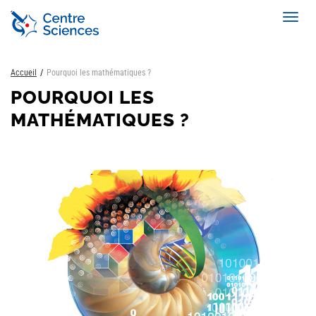
Aller
Toggl
au
navig
contenu
principal
Accueil
Pourquoi les mathématiques ?
POURQUOI LES
MATHÉMATIQUES ?