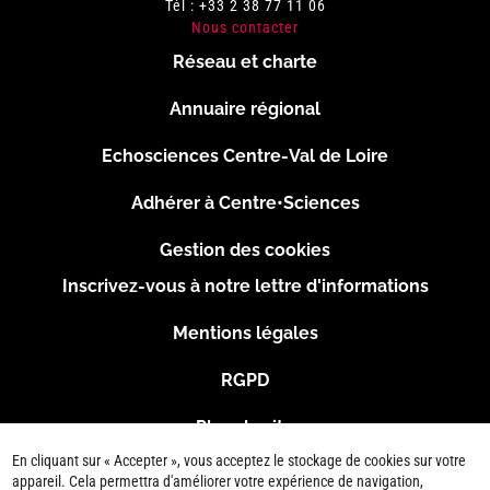
Tél : +33 2 38 77 11 06
Nous contacter
Réseau et charte
Menu
Annuaire régional
Pied
Echosciences Centre-Val de Loire
de
Adhérer à Centre•Sciences
page
Gestion des cookies
Inscrivez-vous à notre lettre d'informations
Footer
Mentions légales
2
RGPD
Plan du site
En cliquant sur « Accepter », vous acceptez le stockage de cookies sur votre
Connexion
appareil. Cela permettra d'améliorer votre expérience de navigation,