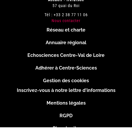
57 quai du Roi
Tél : +33 2 38 77 11 06
Nous contacter
Réseau et charte
Menu
Annuaire régional
Pied
Echosciences Centre-Val de Loire
de
Adhérer à Centre•Sciences
page
Gestion des cookies
Inscrivez-vous à notre lettre d'informations
Footer
Mentions légales
2
RGPD
Plan du site