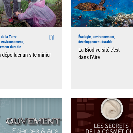
 de la Terre
Écologie, environnement,
, environnement,
développement durable
pement durable
La Biodiversité c'est
dépolluer un site minier
dans l'Aire