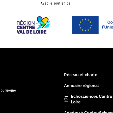
Avec le soutien de :
Réseau et charte
Menu
Annuaire régional
 Bourgogne
Pied
Echosciences Centre
Loire
de
Adhérer à Centre•Scienc