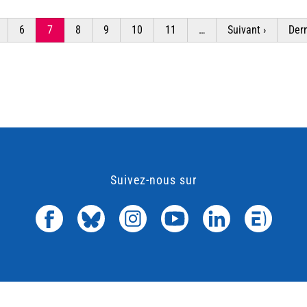
age
Page
6
Page
7
Page
8
Page
9
Page
10
Page
11
…
Page
Suivant ›
Der
Dern
courante
suivante
pag
Suivez-nous sur