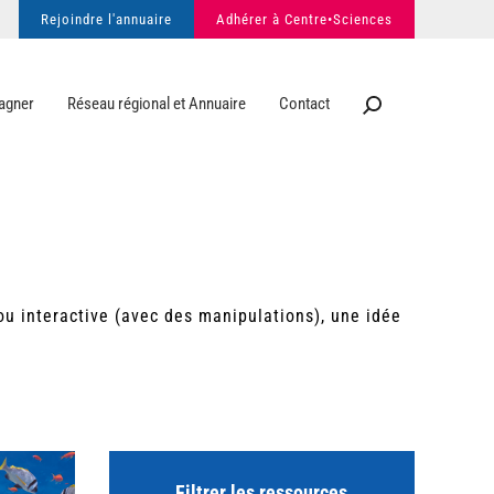
Rejoindre l'annuaire
Adhérer à Centre•Sciences
agner
Réseau régional et Annuaire
Contact
 ou interactive (avec des manipulations), une idée
Filtrer les ressources