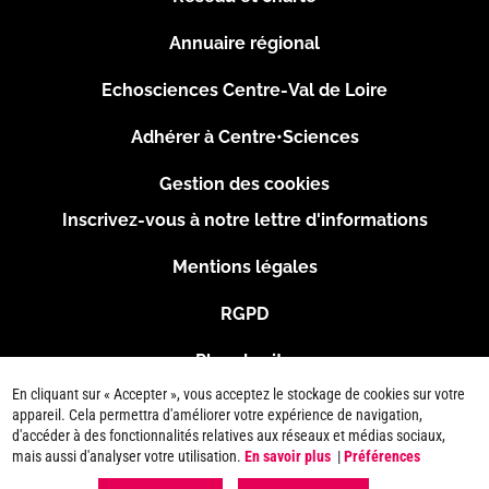
Menu
Annuaire régional
Pied
Echosciences Centre-Val de Loire
de
Adhérer à Centre•Sciences
page
Gestion des cookies
Inscrivez-vous à notre lettre d'informations
Footer
Mentions légales
2
RGPD
Plan du site
En cliquant sur « Accepter », vous acceptez le stockage de cookies sur votre
Connexion
appareil. Cela permettra d'améliorer votre expérience de navigation,
d'accéder à des fonctionnalités relatives aux réseaux et médias sociaux,
mais aussi d'analyser votre utilisation.
En savoir plus
|
Préférences