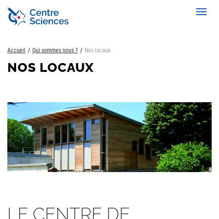
Aller
Toggl
au
navig
contenu
principal
Accueil
Qui sommes nous ?
Nos locaux
NOS LOCAUX
LE CENTRE DE