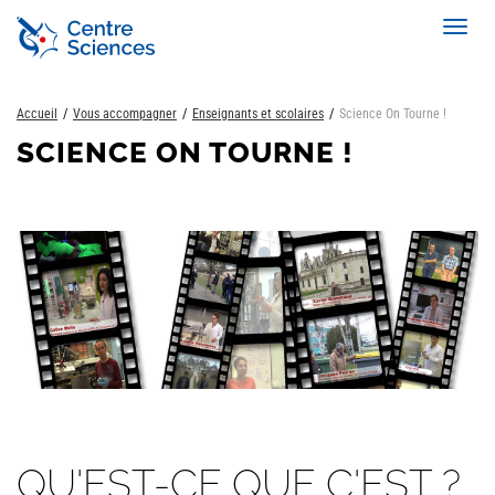
Aller
Toggl
au
navig
contenu
principal
Accueil
Vous accompagner
Enseignants et scolaires
Science On Tourne !
SCIENCE ON TOURNE !
QU'EST-CE QUE C'EST ?