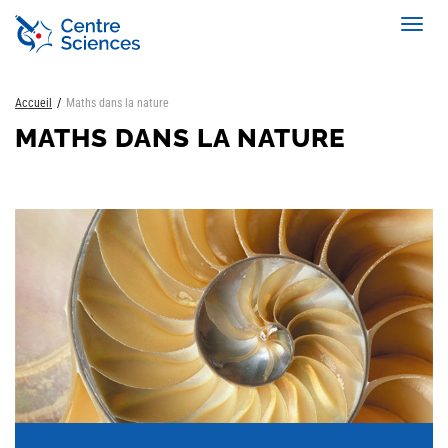
Aller
Toggl
au
navig
contenu
principal
Accueil
Maths dans la nature
MATHS DANS LA NATURE