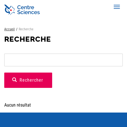
Aller
Toggl
au
navig
contenu
principal
Accueil
Recherche
RECHERCHE
Rechercher
Aucun résultat