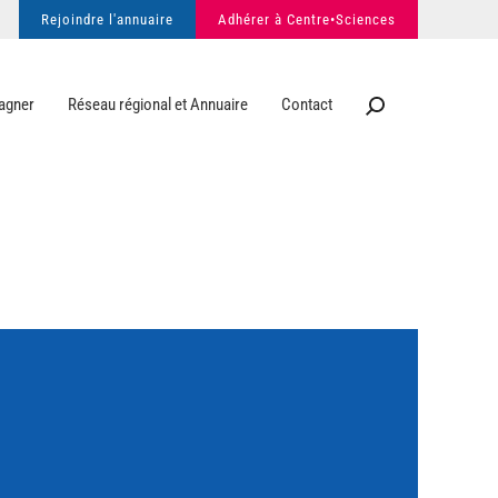
Rejoindre l'annuaire
Adhérer à Centre•Sciences
agner
Réseau régional et Annuaire
Contact