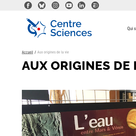
Aller
au
contenu
principal
Qui 
Accueil
Aux origines de la vie
AUX ORIGINES DE 