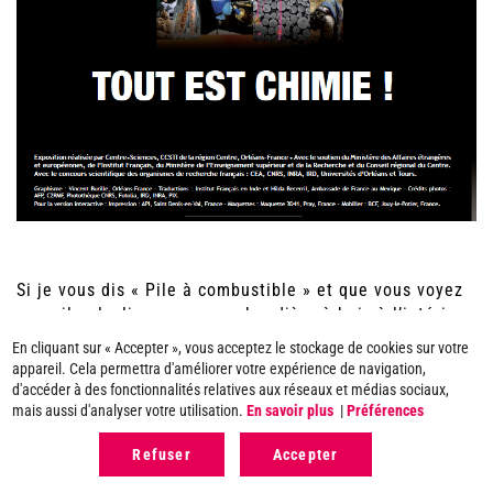
Si je vous dis « Pile à combustible » et que vous voyez
une pile alcaline avec une chaudière à bois à l’intérieur,
alors cette exposition interactive est faite pour vous.
En cliquant sur « Accepter », vous acceptez le stockage de cookies sur votre
Découvrez de manières ludiques les mystères de la
appareil. Cela permettra d'améliorer votre expérience de navigation,
chimie du quotidien. De la crème solaire aux pneus en
d'accéder à des fonctionnalités relatives aux réseaux et médias sociaux,
passant par les médicaments, la chimie n’aura plus de
mais aussi d'analyser votre utilisation.
En savoir plus
|
Préférences
secrets pour vous.
Refuser
Accepter