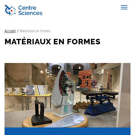
Aller
Toggl
au
navig
contenu
principal
Accueil
Matériaux en formes
MATÉRIAUX EN FORMES