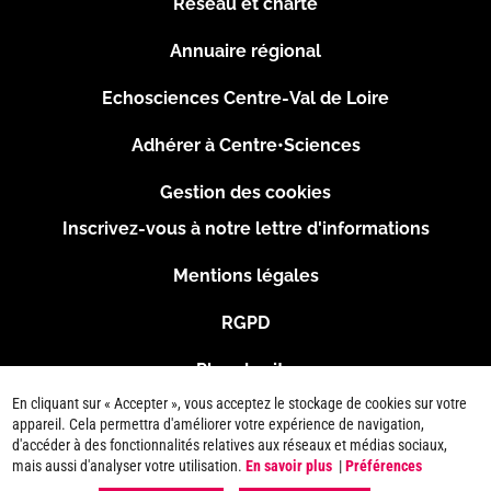
Réseau et charte
Menu
Annuaire régional
Pied
Echosciences Centre-Val de Loire
de
Adhérer à Centre•Sciences
page
Gestion des cookies
Inscrivez-vous à notre lettre d'informations
Footer
Mentions légales
2
RGPD
Plan du site
En cliquant sur « Accepter », vous acceptez le stockage de cookies sur votre
Connexion
appareil. Cela permettra d'améliorer votre expérience de navigation,
d'accéder à des fonctionnalités relatives aux réseaux et médias sociaux,
mais aussi d'analyser votre utilisation.
En savoir plus
|
Préférences