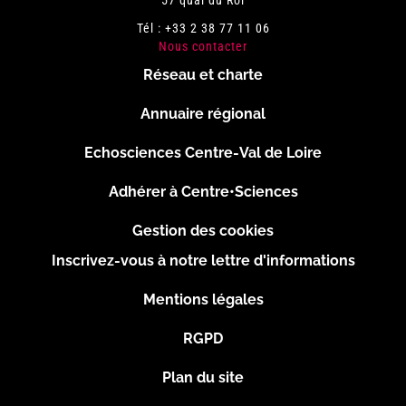
57 quai du Roi
Tél : +33 2 38 77 11 06
Nous contacter
Réseau et charte
Menu
Annuaire régional
Pied
Echosciences Centre-Val de Loire
de
Adhérer à Centre•Sciences
page
Gestion des cookies
Inscrivez-vous à notre lettre d'informations
Footer
Mentions légales
2
RGPD
Plan du site