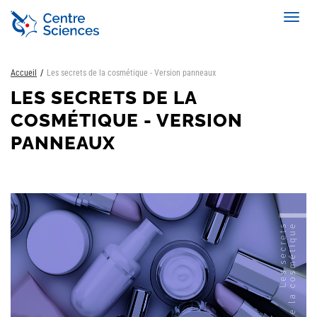
Aller
Toggl
au
navig
contenu
principal
Accueil
Les secrets de la cosmétique - Version panneaux
LES SECRETS DE LA
COSMÉTIQUE - VERSION
PANNEAUX