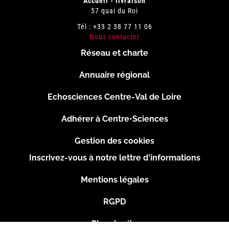
Accueil - livraison
57 quai du Roi
Tél : +33 2 38 77 11 06
Nous contacter
Réseau et charte
Menu
Annuaire régional
Pied
Echosciences Centre-Val de Loire
de
Adhérer à Centre•Sciences
page
Gestion des cookies
Inscrivez-vous à notre lettre d'informations
Footer
Mentions légales
2
RGPD
Plan du site