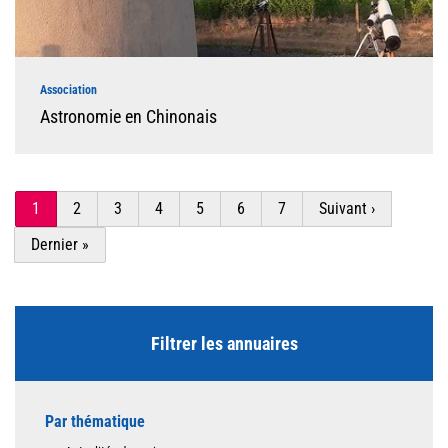
Association
Astronomie en Chinonais
Pagination
Page
1
Page
2
Page
3
Page
4
Page
5
Page
6
Page
7
Page
Suivant ›
courante
suivante
Dernière
Dernier »
page
Filtrer les annuaires
Par thématique