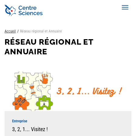
Aller
Toggl
au
navig
contenu
principal
Accueil
Réseau régional et Annuaire
RÉSEAU RÉGIONAL ET
ANNUAIRE
Entreprise
3, 2, 1... Visitez !