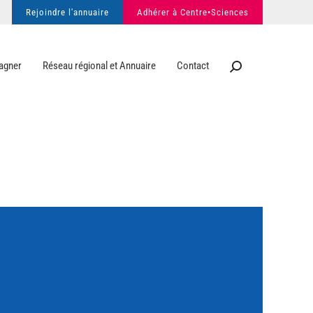
Rejoindre l'annuaire
Adhérer à Centre•Sciences
agner
Réseau régional et Annuaire
Contact