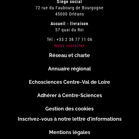
Siège social
72 rue du Faubourg de Bourgogne
45000 Orléans
Accueil - livraison
57 quai du Roi
Tél : +33 2 38 77 11 06
Nous contacter
Réseau et charte
Menu
Annuaire régional
Pied
Echosciences Centre-Val de Loire
de
Adhérer à Centre•Sciences
page
Gestion des cookies
Inscrivez-vous à notre lettre d'informations
Footer
Mentions légales