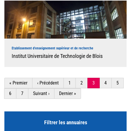
Etablissement d'enseignement supérieur et de recherche
Institut Universitaire de Technologie de Blois
Pagination
Première
« Premier
Page
‹ Précédent
Page
1
Page
2
Page
3
Page
4
Page
5
page
précédente
courante
Page
6
Page
7
Page
Suivant ›
Dernière
Dernier »
suivante
page
Filtrer les annuaires