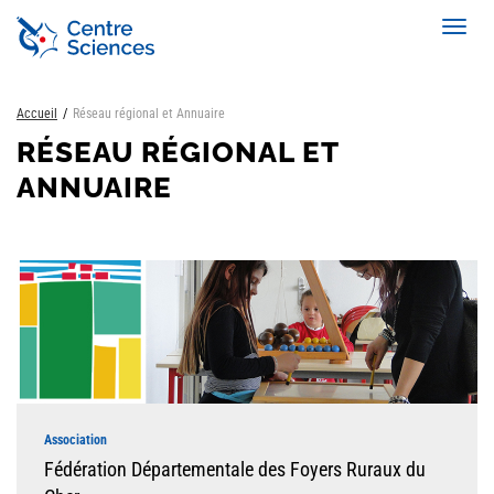
Aller
Toggl
au
navig
contenu
principal
Accueil
Réseau régional et Annuaire
RÉSEAU RÉGIONAL ET
ANNUAIRE
Association
Fédération Départementale des Foyers Ruraux du