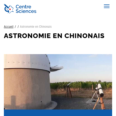
Aller
Toggl
au
navig
contenu
principal
Accueil
Astronomie en Chinonais
ASTRONOMIE EN CHINONAIS