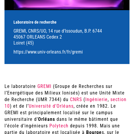
Laboratoire de recherche
GREMI, CNRS/UO, 14 rue d'Issoudun, B.P. 6744
45067 ORLEANS Cedex 2
Loiret (45)
https://www.univ-orleans.fr/fr/gremi
Le laboratoire
GREMI
(Groupe de Recherches sur
l’Energétique des Milieux Ionisés) est une Unité Mixte
de Recherche (UMR 7344) du
CNRS
(
Ingénierie
,
section
10
) et de l’
Université d’Orléans
, créée en 1982. Le
GREMI est principalement localisé sur le campus
universitaire d’
Orléans
dans le même bâtiment que
l’école d’ingénieurs
Polytech
depuis 1998. Mais une
partie du laboratoire est localisée à
Bourge
s, sur le