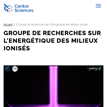
Aller
Toggl
au
navig
contenu
principal
Accueil
Groupe de Recherches sur l'Energétique des Milieux Ionisés
GROUPE DE RECHERCHES SUR
L'ENERGÉTIQUE DES MILIEUX
IONISÉS