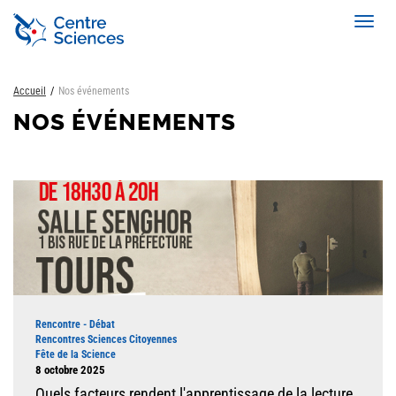
Aller
Toggl
au
navig
contenu
principal
Accueil
Nos événements
NOS ÉVÉNEMENTS
Illustration
Type d'événement
Rencontre - Débat
Rencontres Sciences Citoyennes
Fête de la Science
Dates
8 octobre 2025
Quels facteurs rendent l'apprentissage de la lecture