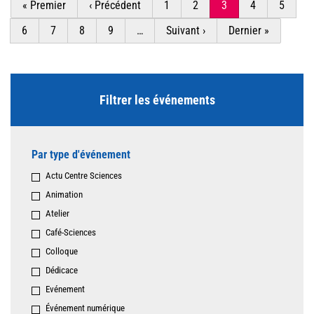
Première
« Premier
Page
‹ Précédent
Page
1
Page
2
Page
3
Page
4
Page
5
page
précédente
courante
Page
6
Page
7
Page
8
Page
9
…
Page
Suivant ›
Dernière
Dernier »
suivante
page
Filtrer les événements
Par type d'événement
Actu Centre Sciences
Animation
Atelier
Café-Sciences
Colloque
Dédicace
Evénement
Événement numérique