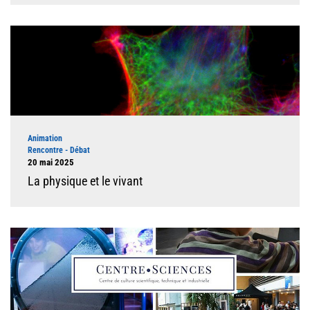
Illustration
Type d'événement
Animation
Rencontre - Débat
Dates
20 mai 2025
La physique et le vivant
Illustration