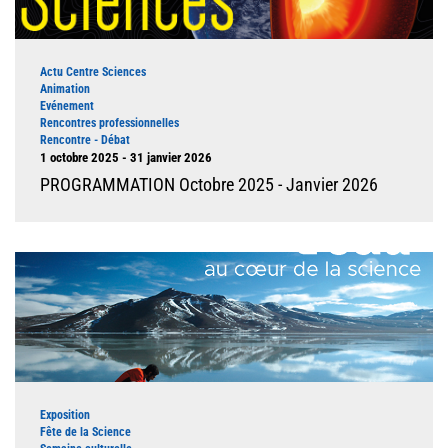
Type d'événement
Actu Centre Sciences
Animation
Evénement
Rencontres professionnelles
Rencontre - Débat
Dates
1 octobre 2025 - 31 janvier 2026
PROGRAMMATION Octobre 2025 - Janvier 2026
Illustration
Type d'événement
Exposition
Fête de la Science