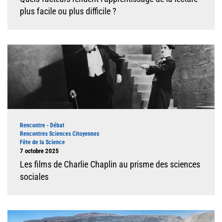
plus facile ou plus difficile ?
Illustration
Type d'événement
Rencontre - Débat
Rencontres Sciences Citoyennes
Fête de la Science
Dates
7 octobre 2025
Les films de Charlie Chaplin au prisme des sciences
sociales
Illustration