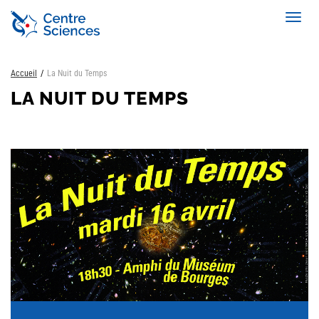
Aller
Toggl
au
navig
contenu
principal
Accueil
La Nuit du Temps
LA NUIT DU TEMPS