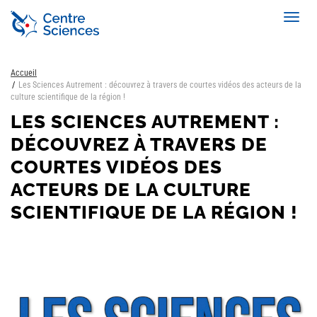
Aller
Toggl
au
navig
contenu
principal
Accueil
Les Sciences Autrement : découvrez à travers de courtes vidéos des acteurs de la
culture scientifique de la région !
LES SCIENCES AUTREMENT :
DÉCOUVREZ À TRAVERS DE
COURTES VIDÉOS DES
ACTEURS DE LA CULTURE
SCIENTIFIQUE DE LA RÉGION !