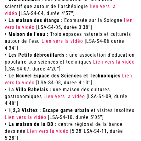
scientifique autour de l'archéologie
lien vers la
vidéo
[LSA-S4-04, durée 4'57'']
• La maison des étangs :
Ecomusée sur la Sologne
lien
vers la vidéo
[LSA-S4-05, durée 3'38'']
• Maison de l'eau :
Trois espaces naturels et culturels
autour de l'eau
Lien vers la vidéo
[LSA-S4-06 durée
4'34'']
• Les Petits débrouillards :
une association d'éducation
populaire aux sciences et techniques
Lien vers la vidéo
[LSA-S4-07, durée 4'20'']
• Le Nouvel Espace des Sciences et Technologies
Lien
vers la vidéo
[LSA-S4-08, durée 4'13'']
• La Villa Rabelais :
une maison des cultures
gastronomiques
Lien vers la vidéo
[LSA-S4-09, durée
4'48'']
• 1,2,3 Visitez : Escape game urbain
et visites insolites
Lien vers la vidéo
[LSA-S4-10, durée 5'05'']
• La maison de la BD :
centre régional de la bande
dessinée
Lien vers la vidéo
[5'28''LSA-S4-11, durée
5'28'']