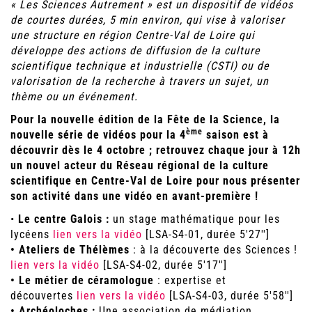
« Les Sciences Autrement » est un dispositif de vidéos
de courtes durées, 5 min environ, qui vise à valoriser
une structure en région Centre-Val de Loire qui
développe des actions de diffusion de la culture
scientifique technique et industrielle (CSTI) ou de
valorisation de la recherche à travers un sujet, un
thème ou un événement.
Pour la nouvelle édition de la Fête de la Science, la
ème
nouvelle série de vidéos pour la 4
saison est à
découvrir dès le 4 octobre ; retrouvez chaque jour à 12h
un nouvel acteur du Réseau régional de la culture
scientifique en Centre-Val de Loire pour nous présenter
son activité dans une vidéo en avant-première !
•
Le centre Galois :
un stage mathématique pour les
lycéens
lien vers la vidéo
[LSA-S4-01, durée 5'27'']
• Ateliers de Thélèmes
: à la découverte des Sciences !
lien vers la vidéo
[LSA-S4-02, durée 5'17'']
• Le métier de céramologue
: expertise et
découvertes
lien vers la vidéo
[LSA-S4-03, durée 5'58'']
• Archéoloches :
Une association de médiation