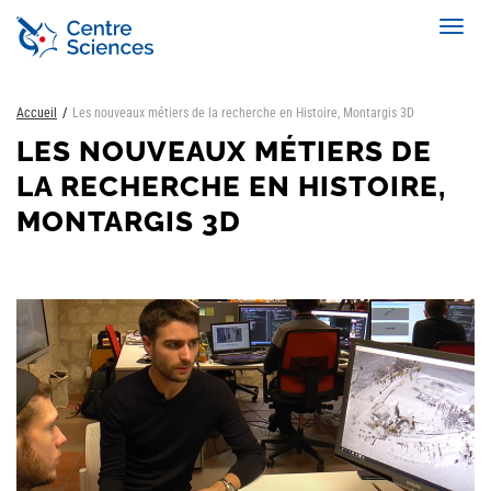
Aller
Toggl
au
navig
contenu
principal
Accueil
Les nouveaux métiers de la recherche en Histoire, Montargis 3D
LES NOUVEAUX MÉTIERS DE
LA RECHERCHE EN HISTOIRE,
MONTARGIS 3D