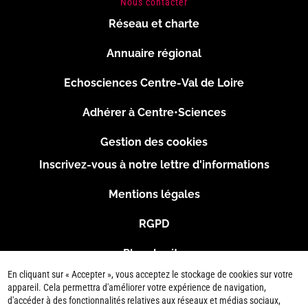
Nous contacter
Réseau et charte
Menu
Annuaire régional
Pied
Echosciences Centre-Val de Loire
de
Adhérer à Centre•Sciences
page
Gestion des cookies
Inscrivez-vous à notre lettre d'informations
Footer
Mentions légales
2
RGPD
Plan du site
En cliquant sur « Accepter », vous acceptez le stockage de cookies sur votre
Connexion
appareil. Cela permettra d'améliorer votre expérience de navigation,
d'accéder à des fonctionnalités relatives aux réseaux et médias sociaux,