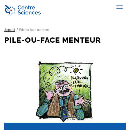
Aller
Toggl
au
navig
contenu
principal
Accueil
Pile-ou-face menteur
PILE-OU-FACE MENTEUR