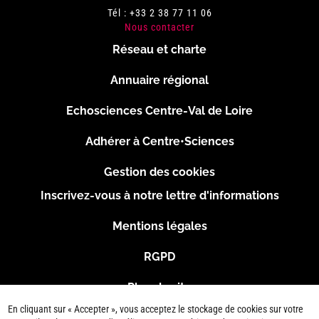
Tél : +33 2 38 77 11 06
Nous contacter
Réseau et charte
Menu
Annuaire régional
Pied
Echosciences Centre-Val de Loire
de
Adhérer à Centre•Sciences
page
Gestion des cookies
Inscrivez-vous à notre lettre d'informations
Footer
Mentions légales
2
RGPD
Plan du site
En cliquant sur « Accepter », vous acceptez le stockage de cookies sur votre
Connexion