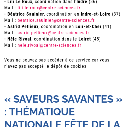
•
Lili Le Roux
, coordination dans l'
Indre
(36)
Mail :
lili.le-roux@centre-sciences.fr
•
Béatrice Saulnier
, coordination en
Indre-et-Loire
(37)
Mail :
beatrice.saulnier@centre-sciences.fr
•
Astrid Pellieux
, coordination en
Loir-et-Cher
(41)
Mail :
astrid.pellieux@centre-sciences.fr
•
Nèle Rivoal
, coordination dans le
Loiret
(45)
Mail :
nele.rivoal@centre-sciences.fr
Vous ne pouvez pas accéder à ce service car vous
n'avez pas accepté le dépôt de cookies.
« SAVEURS SAVANTES »
: THÉMATIQUE
NATIONALE FÊTE DE LA