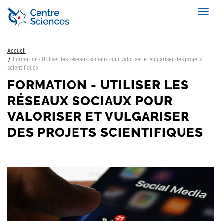
Aller
Toggl
au
navig
contenu
principal
Accueil
Formation - Utiliser les réseaux sociaux pour valoriser et vulgariser des projets
scientifiques
FORMATION - UTILISER LES
RÉSEAUX SOCIAUX POUR
VALORISER ET VULGARISER
DES PROJETS SCIENTIFIQUES