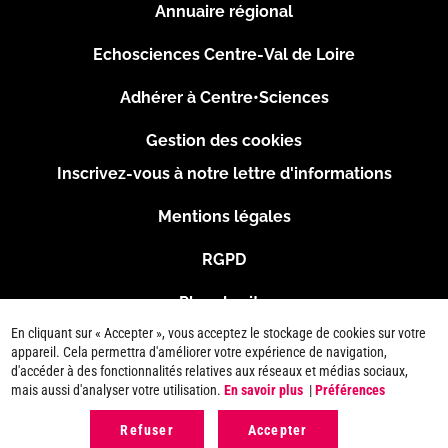
Menu
Annuaire régional
Pied
Echosciences Centre-Val de Loire
de
Adhérer à Centre•Sciences
page
Gestion des cookies
Inscrivez-vous à notre lettre d'informations
Footer
Mentions légales
2
RGPD
Plan du site
En cliquant sur « Accepter », vous acceptez le stockage de cookies sur votre
Connexion
appareil. Cela permettra d'améliorer votre expérience de navigation,
d'accéder à des fonctionnalités relatives aux réseaux et médias sociaux,
mais aussi d'analyser votre utilisation.
En savoir plus
|
Préférences
Refuser
Accepter