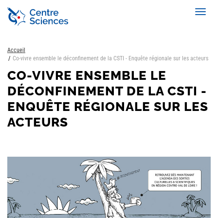
Aller
Toggl
au
navig
contenu
principal
Accueil
Co-vivre ensemble le déconfinement de la CSTI - Enquête régionale sur les acteurs
CO-VIVRE ENSEMBLE LE
DÉCONFINEMENT DE LA CSTI -
ENQUÊTE RÉGIONALE SUR LES
ACTEURS