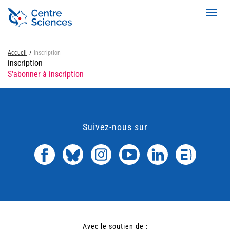
Aller
Toggl
au
navig
contenu
principal
Accueil
inscription
inscription
S'abonner à inscription
Suivez-nous sur
Avec le soutien de :