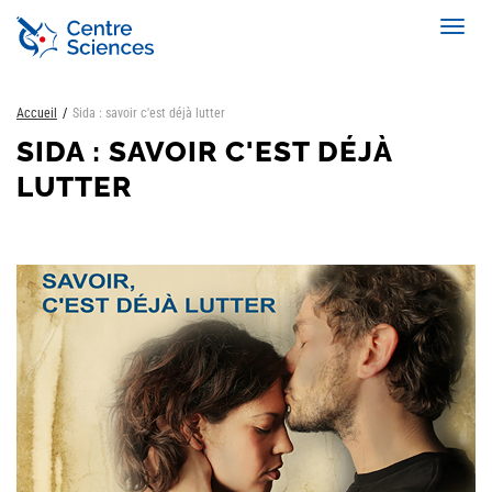
Aller
Toggl
au
navig
contenu
principal
Accueil
Sida : savoir c'est déjà lutter
SIDA : SAVOIR C'EST DÉJÀ
LUTTER