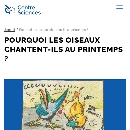
Aller
Toggl
au
navig
contenu
principal
Accueil
Pourquoi les oiseaux chantent-ils au printemps ?
POURQUOI LES OISEAUX
CHANTENT-ILS AU PRINTEMPS
?