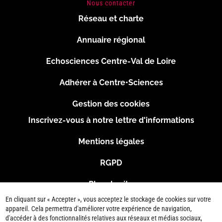
Nous contacter
Réseau et charte
Menu
Annuaire régional
Pied
Echosciences Centre-Val de Loire
de
Adhérer à Centre•Sciences
page
Gestion des cookies
Inscrivez-vous à notre lettre d'informations
Footer
Mentions légales
2
RGPD
Plan du site
En cliquant sur « Accepter », vous acceptez le stockage de cookies sur votre
Connexion
appareil. Cela permettra d'améliorer votre expérience de navigation,
d'accéder à des fonctionnalités relatives aux réseaux et médias sociaux,