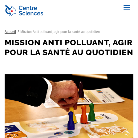
Aller
Toggl
au
navig
contenu
principal
Accueil
Mission Anti polluant, agir pour la santé au quotidien
MISSION ANTI POLLUANT, AGIR
POUR LA SANTÉ AU QUOTIDIEN