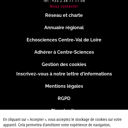
Tél : +33 2 38 77 11 06
Nous contacter
Réseau et charte
Menu
Annuaire régional
Pied
Echosciences Centre-Val de Loire
de
Adhérer à Centre•Sciences
page
Gestion des cookies
Inscrivez-vous à notre lettre d'informations
Footer
Mentions légales
2
RGPD
Plan du site
En cliquant sur « Accepter », vous acceptez le stockage de cookies sur votre
Connexion
appareil. Cela permettra d'améliorer votre expérience de navigation,