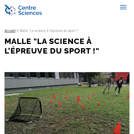
Aller
Toggl
au
navig
contenu
principal
Accueil
Malle "La science à l’épreuve du sport !"
MALLE "LA SCIENCE À
L’ÉPREUVE DU SPORT !"