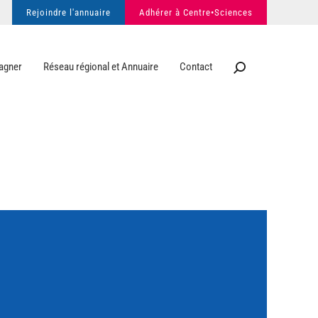
Rejoindre l'annuaire
Adhérer à Centre•Sciences
agner
Réseau régional et Annuaire
Contact