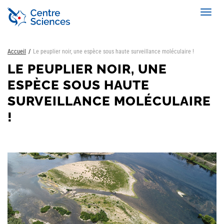
Aller
Toggl
au
navig
contenu
principal
Accueil
Le peuplier noir, une espèce sous haute surveillance moléculaire !
LE PEUPLIER NOIR, UNE
ESPÈCE SOUS HAUTE
SURVEILLANCE MOLÉCULAIRE
!