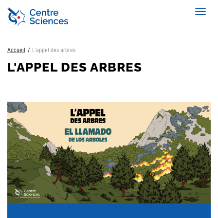
Aller
Toggl
au
navig
contenu
principal
Accueil
L'appel des arbres
L'APPEL DES ARBRES