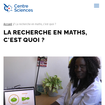
Aller
Toggl
au
navig
contenu
principal
Accueil
La recherche en maths, c'est quoi ?
LA RECHERCHE EN MATHS,
C'EST QUOI ?