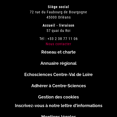
Siège social
72 rue du Faubourg de Bourgogne
45000 Orléans
Accueil - livraison
57 quai du Roi
Tél : +33 2 38 77 11 06
Nous contacter
Réseau et charte
Menu
Annuaire régional
Pied
Echosciences Centre-Val de Loire
de
Adhérer à Centre•Sciences
page
Gestion des cookies
Inscrivez-vous à notre lettre d'informations
Footer
Mentions légales