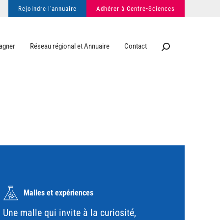
Rejoindre l'annuaire
Adhérer à Centre•Sciences
agner
Réseau régional et Annuaire
Contact
Malles et expériences
Une malle qui invite à la curiosité,