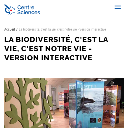
Aller
Toggl
au
navig
contenu
principal
Accueil
La biodiversité, c'est la vie, c'est notre vie - Version interactive
LA BIODIVERSITÉ, C'EST LA
VIE, C'EST NOTRE VIE -
VERSION INTERACTIVE