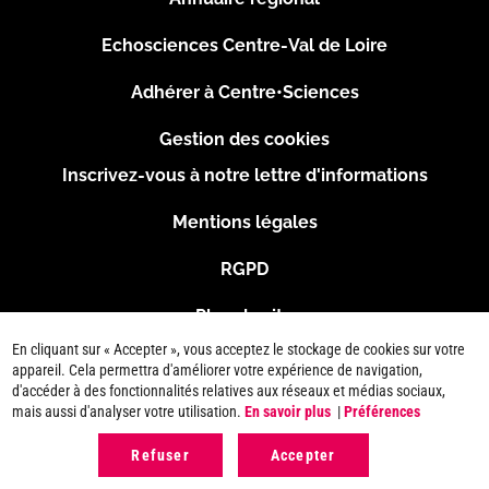
Pied
Echosciences Centre-Val de Loire
de
Adhérer à Centre•Sciences
page
Gestion des cookies
Inscrivez-vous à notre lettre d'informations
Footer
Mentions légales
2
RGPD
Plan du site
En cliquant sur « Accepter », vous acceptez le stockage de cookies sur votre
Connexion
appareil. Cela permettra d'améliorer votre expérience de navigation,
d'accéder à des fonctionnalités relatives aux réseaux et médias sociaux,
mais aussi d'analyser votre utilisation.
En savoir plus
|
Préférences
Refuser
Accepter