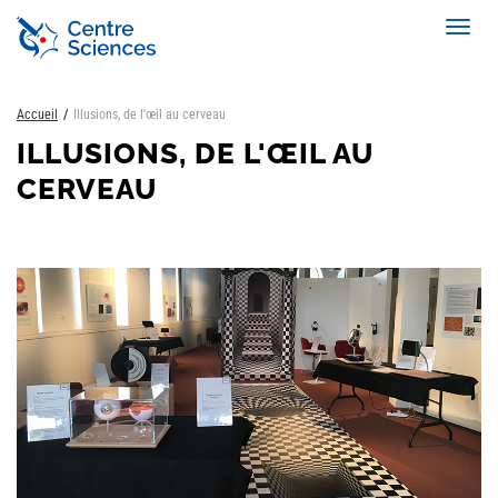
Aller
Toggl
au
navig
contenu
principal
Accueil
Illusions, de l'œil au cerveau
ILLUSIONS, DE L'ŒIL AU
CERVEAU