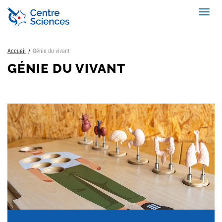
Aller
Toggl
au
navig
contenu
principal
Accueil
Génie du vivant
GÉNIE DU VIVANT