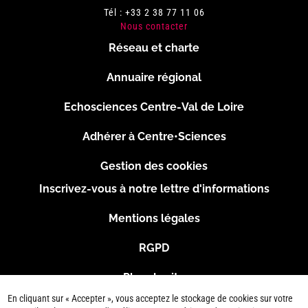
Tél : +33 2 38 77 11 06
Nous contacter
Réseau et charte
Menu
Annuaire régional
Pied
Echosciences Centre-Val de Loire
de
Adhérer à Centre•Sciences
page
Gestion des cookies
Inscrivez-vous à notre lettre d'informations
Footer
Mentions légales
2
RGPD
Plan du site
En cliquant sur « Accepter », vous acceptez le stockage de cookies sur votre
Connexion