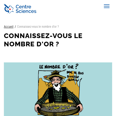
Aller
Toggl
au
navig
contenu
principal
Accueil
Connaissez-vous le nombre d'or ?
CONNAISSEZ-VOUS LE
NOMBRE D'OR ?