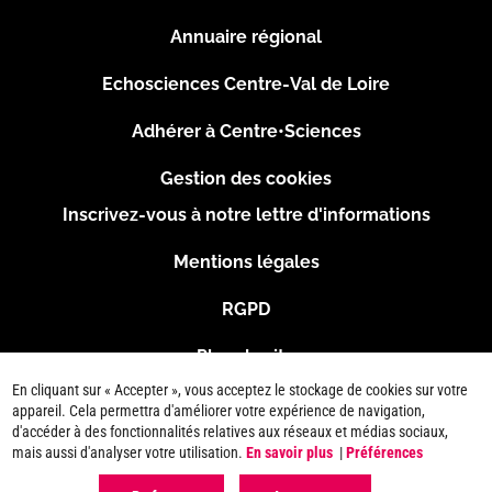
Menu
Annuaire régional
Pied
Echosciences Centre-Val de Loire
de
Adhérer à Centre•Sciences
page
Gestion des cookies
Inscrivez-vous à notre lettre d'informations
Footer
Mentions légales
2
RGPD
Plan du site
En cliquant sur « Accepter », vous acceptez le stockage de cookies sur votre
Connexion
appareil. Cela permettra d'améliorer votre expérience de navigation,
d'accéder à des fonctionnalités relatives aux réseaux et médias sociaux,
mais aussi d'analyser votre utilisation.
En savoir plus
|
Préférences