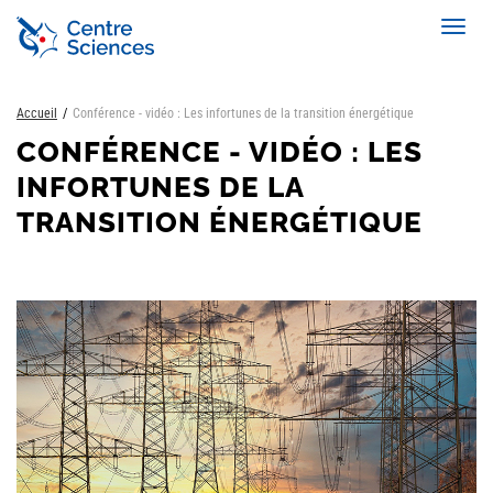
Aller
Toggl
au
navig
contenu
principal
Accueil
Conférence - vidéo : Les infortunes de la transition énergétique
CONFÉRENCE - VIDÉO : LES
INFORTUNES DE LA
TRANSITION ÉNERGÉTIQUE