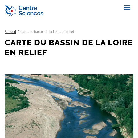
Aller
Toggl
au
navig
contenu
principal
Accueil
Carte du bassin de la Loire en relief
CARTE DU BASSIN DE LA LOIRE
EN RELIEF