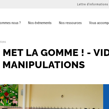
Lettre d'informations
sommes nous ?
Nos événements
Nos ressources
Vous accomp
tions
MET LA GOMME ! - VI
E MANIPULATIONS