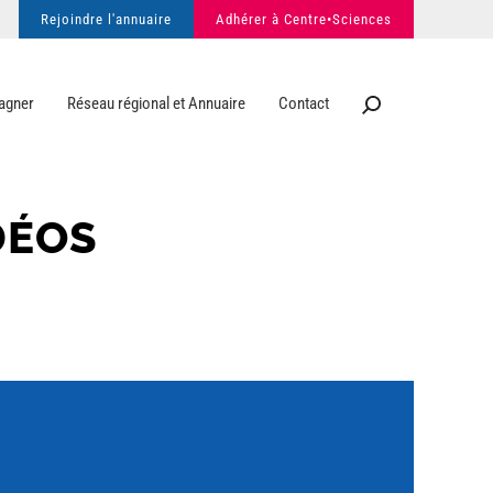
Rejoindre l'annuaire
Adhérer à Centre•Sciences
agner
Réseau régional et Annuaire
Contact
DÉOS