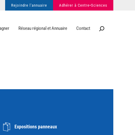
Rejoindre l'annuaire
Adhérer à Centre•Sciences
agner
Réseau régional et Annuaire
Contact
Expositions panneaux