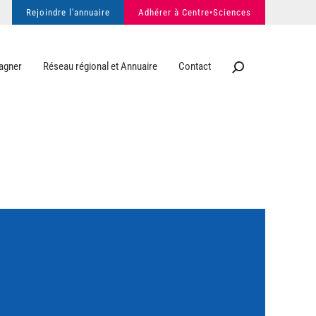
Rejoindre l'annuaire
Adhérer à Centre•Sciences
agner
Réseau régional et Annuaire
Contact