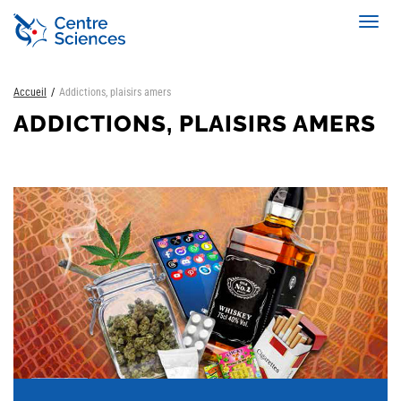
Aller
Toggl
au
navig
contenu
principal
Accueil
Addictions, plaisirs amers
ADDICTIONS, PLAISIRS AMERS