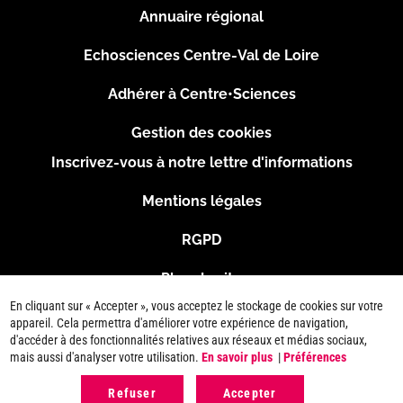
Menu
Annuaire régional
Pied
Echosciences Centre-Val de Loire
de
Adhérer à Centre•Sciences
page
Gestion des cookies
Inscrivez-vous à notre lettre d'informations
Footer
Mentions légales
2
RGPD
Plan du site
En cliquant sur « Accepter », vous acceptez le stockage de cookies sur votre
Connexion
appareil. Cela permettra d'améliorer votre expérience de navigation,
d'accéder à des fonctionnalités relatives aux réseaux et médias sociaux,
mais aussi d'analyser votre utilisation.
En savoir plus
|
Préférences
Refuser
Accepter