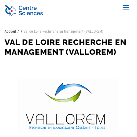
Aller
Toggl
au
navig
contenu
principal
Accueil
Val de Loire Recherche En Management (VALLOREM)
VAL DE LOIRE RECHERCHE EN
MANAGEMENT (VALLOREM)