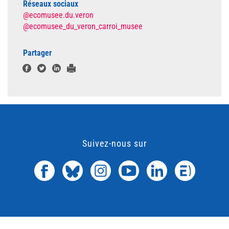
Réseaux sociaux
@ecomusee.du.veron
@ecomusee_du_veron_carroi_musee
Partager
Suivez-nous sur