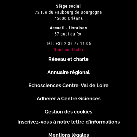
Siège social
72 rue du Faubourg de Bourgogne
45000 Orléans
Accueil - livraison
57 quai du Roi
Tél : +33 2 38 77 11 06
Nous contacter
Réseau et charte
Menu
Annuaire régional
Pied
Echosciences Centre-Val de Loire
de
Adhérer à Centre•Sciences
page
Gestion des cookies
Inscrivez-vous à notre lettre d'informations
Footer
Mentions légales