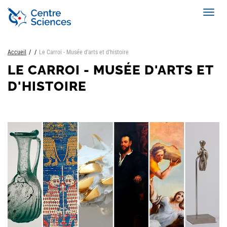
Aller
Toggl
au
navig
contenu
principal
Accueil
Le Carroi - Musée d'arts et d'histoire
LE CARROI - MUSÉE D'ARTS ET
D'HISTOIRE