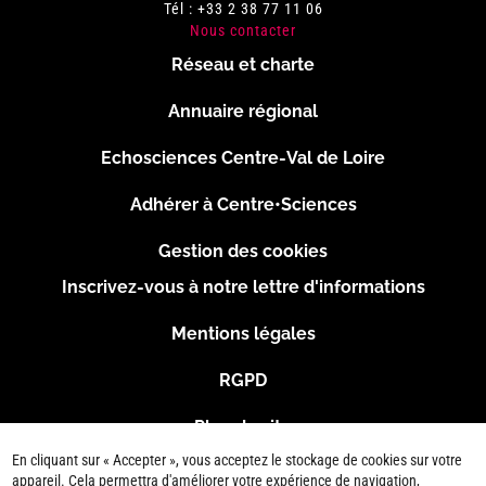
Tél : +33 2 38 77 11 06
Nous contacter
Réseau et charte
Menu
Annuaire régional
Pied
Echosciences Centre-Val de Loire
de
Adhérer à Centre•Sciences
page
Gestion des cookies
Inscrivez-vous à notre lettre d'informations
Footer
Mentions légales
2
RGPD
Plan du site
En cliquant sur « Accepter », vous acceptez le stockage de cookies sur votre
Connexion
appareil. Cela permettra d'améliorer votre expérience de navigation,