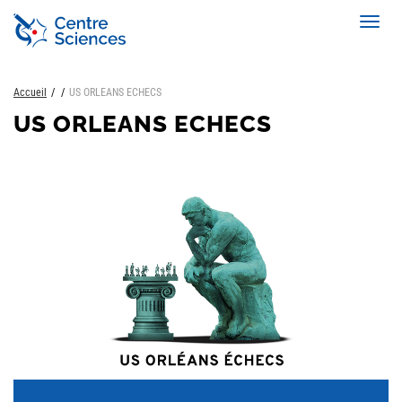
Aller
Toggl
au
navig
contenu
principal
Accueil
US ORLEANS ECHECS
US ORLEANS ECHECS