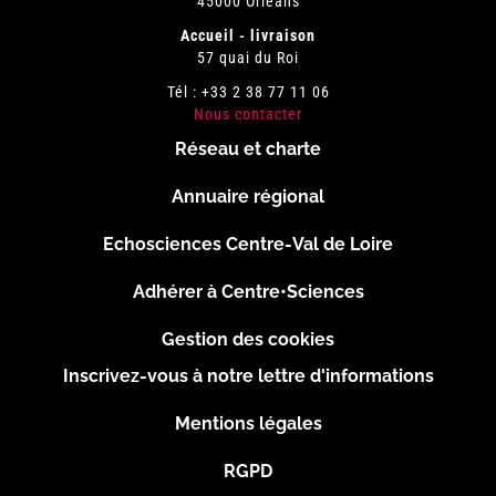
45000 Orléans
Accueil - livraison
57 quai du Roi
Tél : +33 2 38 77 11 06
Nous contacter
Réseau et charte
Menu
Annuaire régional
Pied
Echosciences Centre-Val de Loire
de
Adhérer à Centre•Sciences
page
Gestion des cookies
Inscrivez-vous à notre lettre d'informations
Footer
Mentions légales
2
RGPD