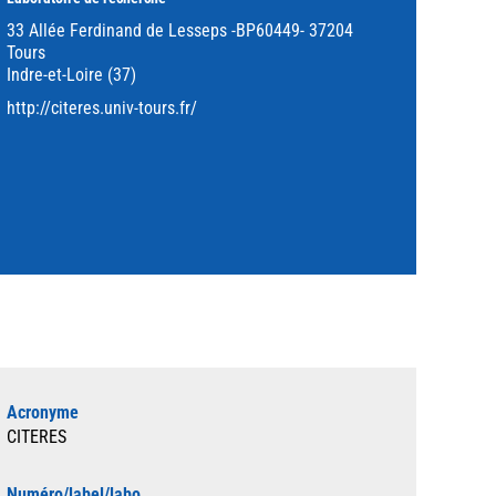
33 Allée Ferdinand de Lesseps -BP60449- 37204
Tours
Indre-et-Loire (37)
http://citeres.univ-tours.fr/
Acronyme
CITERES
Numéro/label/labo