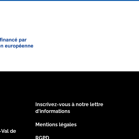
Inscrivez-vous à notre lettre
Footer
d'informations
Mentions légales
2
-Val de
RGPD