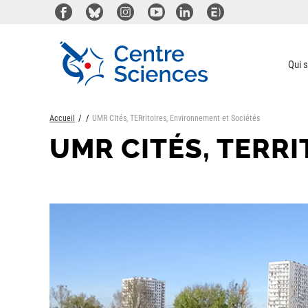
Aller
au
contenu
principal
Qui 
Accueil
UMR CItés, TERritoires, Environnement et Sociétés
UMR CITÉS, TERR